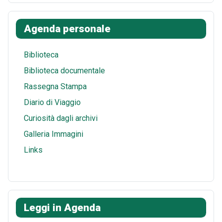
o
r
i
t
a
h
k
e
t
s
i
a
Agenda personale
s
A
l
r
t
p
e
Biblioteca
p
Biblioteca documentale
Rassegna Stampa
Diario di Viaggio
Curiosità dagli archivi
Galleria Immagini
Links
Leggi in Agenda