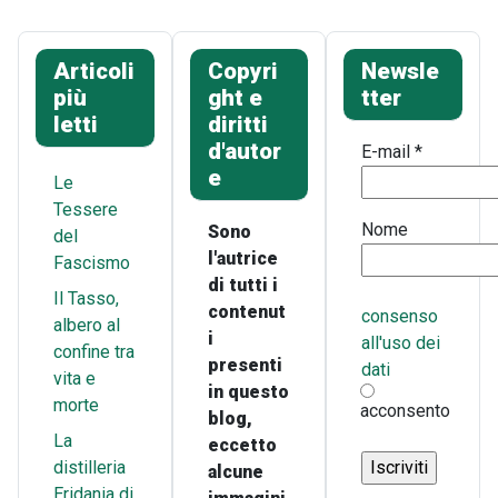
Articoli
Copyri
Newsle
più
ght e
tter
letti
diritti
d'autor
E-mail
*
e
Le
Tessere
Nome
Sono
del
l'autrice
Fascismo
di tutti i
Il Tasso,
contenut
consenso
albero al
i
all'uso dei
confine tra
presenti
dati
vita e
in questo
morte
acconsento
blog,
La
eccetto
distilleria
alcune
Eridania di