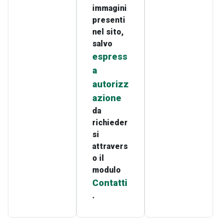
immagini
presenti
nel sito,
salvo
espress
a
autorizz
azione
da
richieder
si
attravers
o il
modulo
Contatti
.