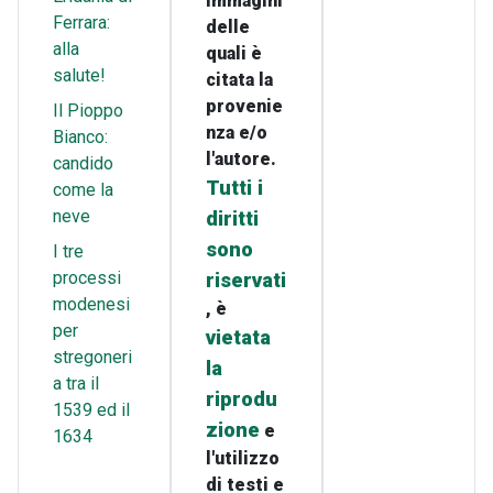
immagini
Ferrara:
delle
alla
quali è
salute!
citata la
provenie
Il Pioppo
nza e/o
Bianco:
l'autore.
candido
Tutti i
come la
neve
diritti
sono
I tre
processi
riservati
modenesi
, è
per
vietata
stregoneri
la
a tra il
riprodu
1539 ed il
zione
e
1634
l'utilizzo
di testi e