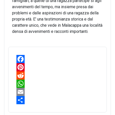
famigliari, a quelle di una ragazza partecipe sì agli
avvenimenti del tempo, ma insieme presa dai
problemi e dalle aspirazioni di una ragazza della
propria età. E' una testimonianza storica e dal
carattere unico, che vede in Malacappa una località
densa di avvenimenti e racconti importanti.
F
a
P
c
i
R
e
n
e
W
b
t
d
h
E
o
e
d
a
m
S