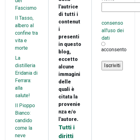
del
l'autrice
Fascismo
di tutti i
Il Tasso,
contenut
consenso
albero al
i
all'uso dei
confine tra
presenti
dati
vita e
in questo
morte
acconsento
blog,
La
eccetto
distilleria
alcune
Eridania di
immagini
Ferrara:
delle
alla
quali è
salute!
citata la
provenie
Il Pioppo
nza e/o
Bianco:
l'autore.
candido
Tutti i
come la
neve
diritti