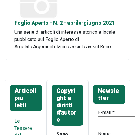
Foglio Aperto - N. 2 - aprile-giugno 2021
Una serie di articoli di interesse storico e locale
pubblicato sul Foglio Aperto di
Argelato.Argomenti: la nuova ciclovia sul Reno,…
Articoli
Copyri
Newsle
più
ght e
tter
letti
diritti
d'autor
E-mail
*
e
Le
Tessere
Nome
Sono