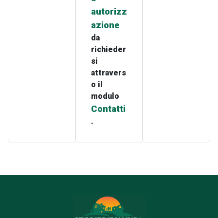
autorizz
azione
da
richieder
si
attravers
o il
modulo
Contatti
.