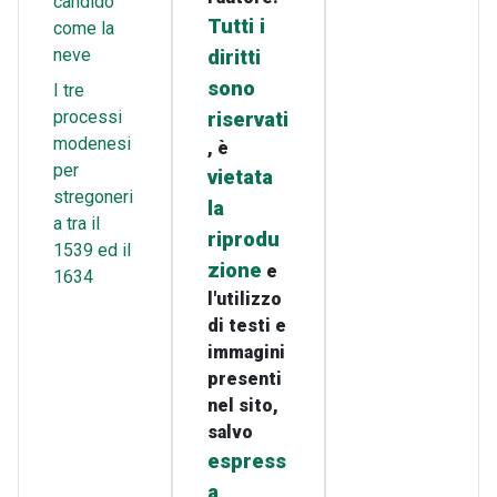
candido
Tutti i
come la
neve
diritti
sono
I tre
processi
riservati
modenesi
, è
per
vietata
stregoneri
la
a tra il
riprodu
1539 ed il
zione
e
1634
l'utilizzo
di testi e
immagini
presenti
nel sito,
salvo
espress
a