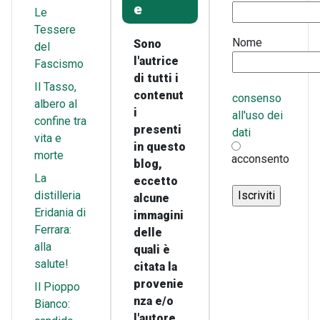
e
Le
Tessere
Nome
Sono
del
l'autrice
Fascismo
di tutti i
Il Tasso,
contenut
consenso
albero al
i
all'uso dei
confine tra
presenti
dati
vita e
in questo
morte
acconsento
blog,
La
eccetto
distilleria
alcune
Eridania di
immagini
Ferrara:
delle
alla
quali è
salute!
citata la
provenie
Il Pioppo
nza e/o
Bianco:
l'autore.