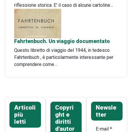
riflessione storica. E' il caso di alcune cartoline…
Fahrtenbuch. Un viaggio documentato
Questo libretto di viaggio del 1944, in tedesco
Fahrtenbuch , è particolarmente interessante per
comprendere come…
Articoli
Copyri
Newsle
più
ght e
tter
letti
diritti
d'autor
E-mail
*