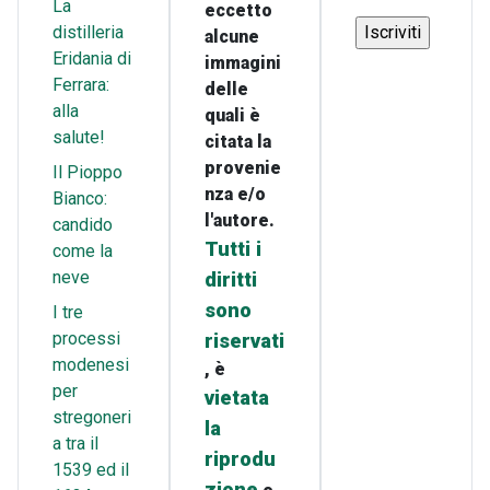
La
eccetto
distilleria
alcune
Eridania di
immagini
Ferrara:
delle
alla
quali è
salute!
citata la
provenie
Il Pioppo
nza e/o
Bianco:
l'autore.
candido
Tutti i
come la
neve
diritti
sono
I tre
processi
riservati
modenesi
, è
per
vietata
stregoneri
la
a tra il
riprodu
1539 ed il