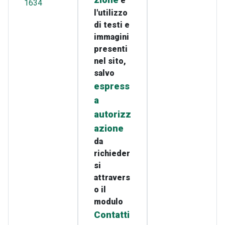
zione
e
1634
l'utilizzo
di testi e
immagini
presenti
nel sito,
salvo
espress
a
autorizz
azione
da
richieder
si
attravers
o il
modulo
Contatti