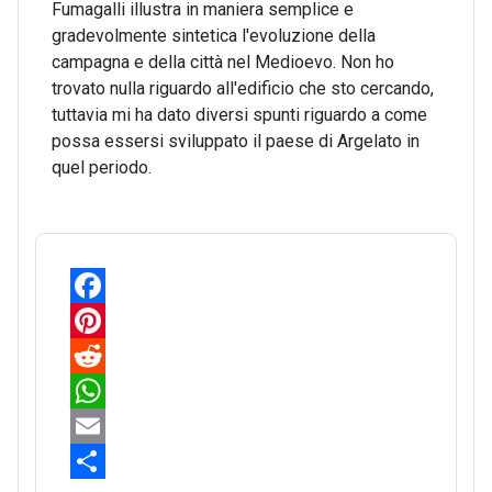
Fumagalli illustra in maniera semplice e
gradevolmente sintetica l'evoluzione della
campagna e della città nel Medioevo. Non ho
trovato nulla riguardo all'edificio che sto cercando,
tuttavia mi ha dato diversi spunti riguardo a come
possa essersi sviluppato il paese di Argelato in
quel periodo.
F
a
P
c
i
R
e
n
e
W
b
t
d
h
E