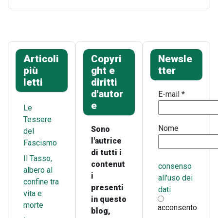
Articoli
Copyri
Newsle
più
ght e
tter
letti
diritti
d'autor
E-mail
*
e
Le
Tessere
Nome
Sono
del
l'autrice
Fascismo
di tutti i
Il Tasso,
contenut
consenso
albero al
i
all'uso dei
confine tra
presenti
dati
vita e
in questo
morte
acconsento
blog,