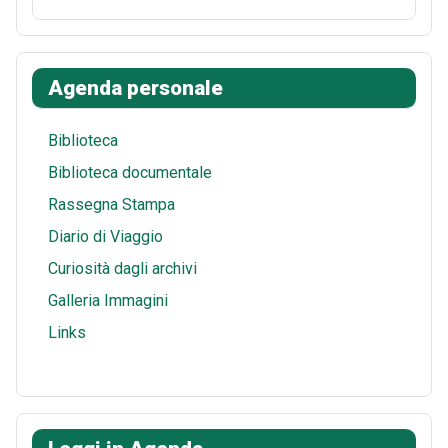
o
e
d
a
m
S
o
r
i
t
a
h
k
e
t
s
i
a
Agenda personale
s
A
l
r
t
p
e
Biblioteca
p
Biblioteca documentale
Rassegna Stampa
Diario di Viaggio
Curiosità dagli archivi
Galleria Immagini
Links