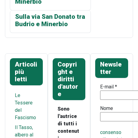
Minerbio
Sulla via San Donato tra
Budrio e Minerbio
Articoli
Copyri
Newsle
più
ght e
tter
letti
diritti
d'autor
E-mail
*
e
Le
Tessere
Nome
Sono
del
l'autrice
Fascismo
di tutti i
Il Tasso,
contenut
consenso
albero al