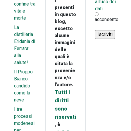
i
all'uso dei
confine tra
presenti
dati
vita e
in questo
morte
acconsento
blog,
La
eccetto
distilleria
alcune
Eridania di
immagini
Ferrara:
delle
alla
quali è
salute!
citata la
provenie
Il Pioppo
nza e/o
Bianco:
l'autore.
candido
Tutti i
come la
neve
diritti
sono
I tre
processi
riservati
modenesi
, è
per