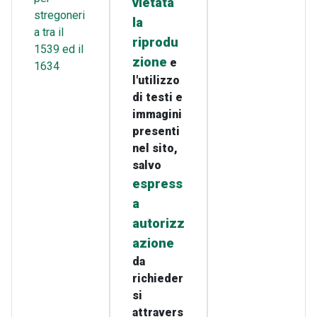
vietata
stregoneri
la
a tra il
riprodu
1539 ed il
zione
e
1634
l'utilizzo
di testi e
immagini
presenti
nel sito,
salvo
espress
a
autorizz
azione
da
richieder
si
attravers