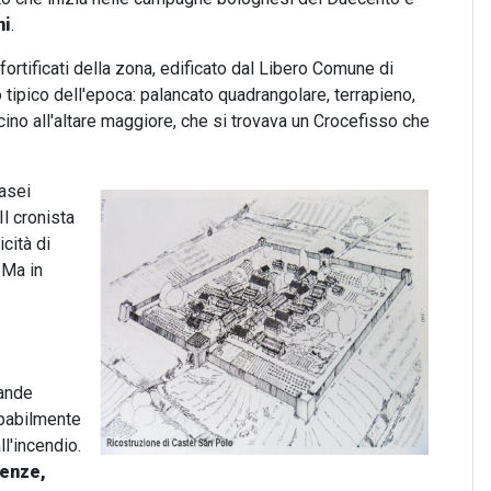
ni
.
 fortificati della zona, edificato dal Libero Comune di
o tipico dell'epoca: palancato quadrangolare, terrapieno,
cino all'altare maggiore, che si trovava un Crocefisso che
asei
Il cronista
cità di
 Ma in
rande
obabilmente
l'incendio.
lenze,