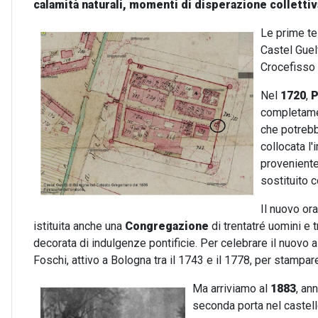
calamità naturali, momenti di disperazione collettiv
Le prime te
Castel Guel
Crocefisso 
Nel
1720
,
P
completamen
che potreb
collocata l
proveniente
sostituito 
Il nuovo or
istituita anche una
Congregazione
di trentatré uomini e 
decorata di indulgenze pontificie. Per celebrare il nuov
Foschi, attivo a Bologna tra il 1743 e il 1778, per stampar
Ma arriviamo al
1883
, an
seconda porta nel castell