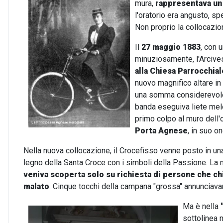
mura,
rappresentava un
l'oratorio era angusto, sp
Non proprio la collocazio
Il
27 maggio 1883
, con 
minuziosamente, l'Arcive
alla Chiesa Parrocchial
nuovo magnifico altare i
una somma considerevole 
banda eseguiva liete melo
primo colpo al muro dell'
Porta Agnese
, in suo on
Nella nuova collocazione, il Crocefisso venne posto in un
legno della Santa Croce con i simboli della Passione. La 
veniva scoperta solo su richiesta di persone che c
malato
. Cinque tocchi della campana "grossa" annunciav
Ma è nella
sottolinea 