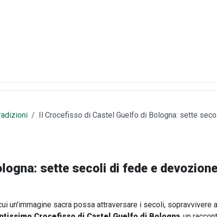
tradizioni
Il Crocefisso di Castel Guelfo di Bologna: sette seco
ologna: sette secoli di fede e devozion
i un'immagine sacra possa attraversare i secoli, sopravvivere a 
ntissimo Crocefisso di Castel Guelfo di Bologna
, un racco