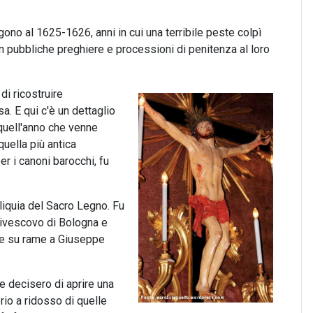
no al 1625-1626, anni in cui una terribile peste colpì
on pubbliche preghiere e processioni di penitenza al loro
di ricostruire
a. E qui c'è un dettaglio
 quell'anno che venne
uella più antica
r i canoni barocchi, fu
eliquia del Sacro Legno. Fu
rcivescovo di Bologna e
one su rame a Giuseppe
e decisero di aprire una
rio a ridosso di quelle