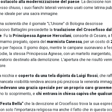
 ostacolo alla modernizzazione del paese
. La decisione non
esso chiuso, i suoi fianchi laterali venivano usati come latrina pu
ne ideale per una sacra immagine.
una solennità che il giornale "L'Unione" di Bologna descrisse
scovo Battaglini presiedette la
traslazione del Crocefisso dal
e
. Fu la
Principessa Agnese Hercolani
, consorte di Cesare, a f
n marmo pregiato, opera del
marmista Canessa
, per un costo di
per l'epoca. Il giorno dopo, mentre le campane suonavano a fes
die, la stessa Principessa Agnese, con un martello inargentato, 
oratorio destinato alla demolizione. L'apertura che ne risultò ven
ore.
a nicchia e
coperto da una tela dipinta da Luigi Rossi
, che raf
mancata visibilità rendeva ancora più preziosa la venerata immag
hiedevano una grazia speciale per un proprio caro gravem
ano lo scoprimento, e
chi entrava in chiesa capiva che qualcun
"Festa Bella"
che la devozione al Crocefisso trova la sua espre
non solo l'importanza religiosa ma anche il fatto che in questa o