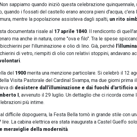
 Non sappiamo quando iniziò questa celebrazione quinquennale, m
, quando i fossati del castello erano ancora pieni d'acqua, c'era l
e mura, mentre la popolazione assisteva dagli spalti,
un rito sim
sta documentata risale al
17 aprile 1840
. Il rendiconto di quell
denaro ma anche in natura, come "ova e filo". Tra le spese spicca
icchierini per l'illuminazione e olio di lino. Già, perché
l'illumin
chierini di vetro, riempiti di olio con relativi stoppini, andavano 
volontari
.
lla del
1900
merita una menzione particolare. Si celebrò il 12 ag
ella Visita Pastorale del Cardinal Svampa, ma due giorni prima i
deva di
desistere dall'illuminazione e dai fuochi d'artificio 
Umberto I
, avvenuto il 29 luglio. Un dettaglio che ci ricorda come l
lebrazioni più intime.
 al difficile dopoguerra, la Festa Bella tornò in grande stile con un
lire. La cabina elettrica era stata inaugurata a Castel Guelfo solo 
le meraviglie della modernità
.