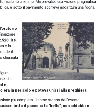
 fu facile né unanime. Ma prevalse una visione pragmatica:
bblica, e sotto il pavimento scorreva addirittura una fogna.
l'oratorio
inanziare il
2.528 lire
,
ta e la
diede il
ne chiamata
figura il
ine, che
ente
o era in pericolo e poteva unirsi alla preghiera.
ssione più completa. Il nome stesso dell'evento
ccasione
tutto il paese si fa "bello", con addobbi e