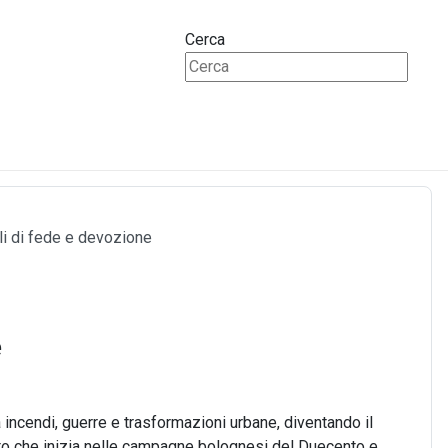
Cerca
li di fede e devozione
e
incendi, guerre e trasformazioni urbane, diventando il
nto che inizia nelle campagne bolognesi del Duecento e