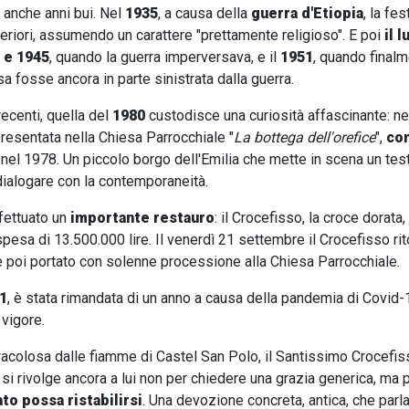
anche anni bui. Nel
1935
, a causa della
guerra d'Etiopia
, la fe
eriori, assumendo un carattere "prettamente religioso". E poi
il 
0 e 1945
, quando la guerra imperversava, e il
1951
, quando finalm
a fosse ancora in parte sinistrata dalla guerra.
recenti, quella del
1980
custodisce una curiosità affascinante: ne
resentata nella Chiesa Parrocchiale "
La bottega dell'orefice
",
com
nel 1978. Un piccolo borgo dell'Emilia che mette in scena un tes
dialogare con la contemporaneità.
fettuato un
importante restauro
: il Crocefisso, la croce dorata
spesa di 13.500.000 lire. Il venerdì 21 settembre il Crocefisso r
 poi portato con solenne processione alla Chiesa Parrocchiale.
1
, è stata rimandata di un anno a causa della pandemia di Covid
 vigore.
acolosa dalle fiamme di Castel San Polo, il Santissimo Crocefis
 si rivolge ancora a lui non per chiedere una grazia generica, ma 
to possa ristabilirsi
. Una devozione concreta, antica, che parla