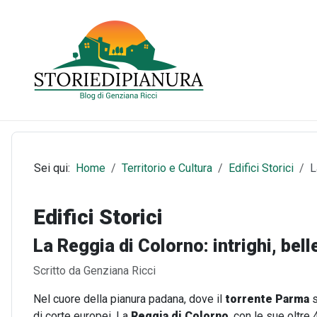
Sei qui:
Home
Territorio e Cultura
Edifici Storici
L
Edifici Storici
La Reggia di Colorno: intrighi, bell
Dettagli
Scritto da
Genziana Ricci
Nel cuore della pianura padana, dove il
torrente Parma
s
di corte europei. La
Reggia di Colorno
, con le sue oltre