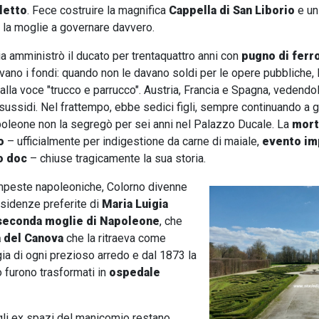
aletto
. Fece costruire la magnifica
Cappella di San Liborio
e u
 la moglie a governare davvero.
a amministrò il ducato per trentaquattro anni con
pugno di ferr
vano i fondi: quando non le davano soldi per le opere pubbliche, 
alla voce "trucco e parrucco". Austria, Francia e Spagna, vedendo
i sussidi. Nel frattempo, ebbe sedici figli, sempre continuando a g
leone non la segregò per sei anni nel Palazzo Ducale. La
mort
o
– ufficialmente per indigestione da carne di maiale,
evento im
o doc
– chiuse tragicamente la sua storia.
mpeste napoleoniche, Colorno divenne
esidenze preferite di
Maria Luigia
seconda moglie di Napoleone
, che
a del Canova
che la ritraeva come
a di ogni prezioso arredo e dal 1873 la
 furono trasformati in
ospedale
 gli ex spazi del manicomio restano