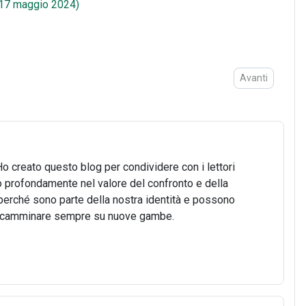
t (17 maggio 2024)
Articolo success
Avanti
Ho creato questo blog per condividere con i lettori
o profondamente nel valore del confronto e della
o, perché sono parte della nostra identità e possono
 di camminare sempre su nuove gambe.