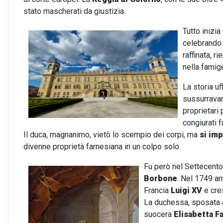
stato mascherati da giustizia.
Tutto inizi
celebrando 
raffinata, 
nella famige
La storia u
sussurravano
proprietari
congiurati 
Il duca, magnanimo, vietò lo scempio dei corpi, ma
si imp
divenne proprietà farnesiana in un colpo solo.
Fu però nel Settecent
Borbone
. Nel 1749 ar
Francia
Luigi XV
e cres
La duchessa, sposata a 
suocera
Elisabetta F