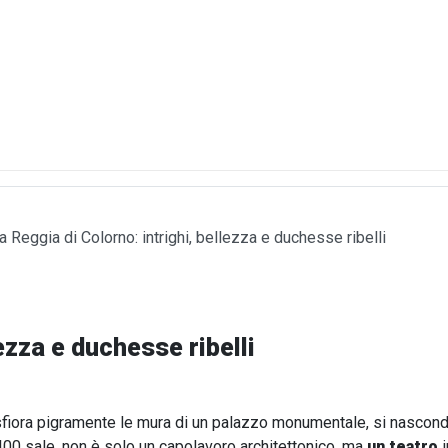
a Reggia di Colorno: intrighi, bellezza e duchesse ribelli
ezza e duchesse ribelli
fiora pigramente le mura di un palazzo monumentale, si nasconde u
 400 sale, non è solo un capolavoro architettonico, ma
un teatro
i