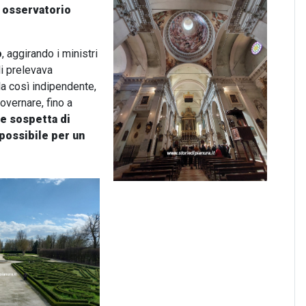
n
osservatorio
o
, aggirando i ministri
li prelevava
la così indipendente,
overnare, fino a
e sospetta di
possibile per un