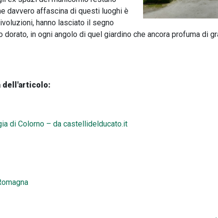
e davvero affascina di questi luoghi è
rivoluzioni, hanno lasciato il segno
cco dorato, in ogni angolo di quel giardino che ancora profuma di 
 dell'articolo:
ia di Colorno – da castellidelducato.it
a-Romagna