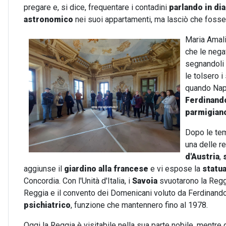
pregare e, si dice, frequentare i contadini
parlando in di
astronomico
nei suoi appartamenti, ma lasciò che fosse
Maria Amali
che le nega
segnandoli 
le tolsero 
quando Napo
Ferdinand
parmigian
Dopo le te
una delle r
d'Austria
,
aggiunse il
giardino alla francese
e vi espose la
statu
Concordia. Con l'Unità d'Italia, i
Savoia
svuotarono la Reggi
Reggia e il convento dei Domenicani voluto da Ferdinando
psichiatrico
, funzione che mantennero fino al 1978.
Oggi la Reggia è visitabile nella sua parte nobile, mentre