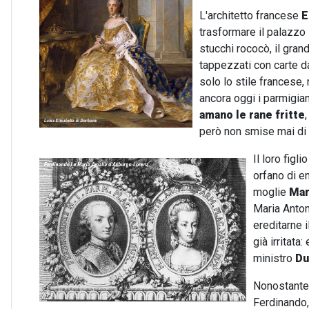
L'architetto francese
E
trasformare il palazzo 
stucchi rococò, il grand
tappezzati con carte d
solo lo stile francese
ancora oggi i parmigia
amano le rane fritte
però non smise mai di 
Il loro figli
orfano di en
moglie
Mar
Maria Antoni
ereditarne i
già irritata
ministro
Du
Nonostante
Ferdinando, 