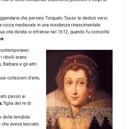
leggendaria che persino Torquato Tasso le dedicò versi
ca rocca medievale in una residenza rinascimentale
ua vita dorata si infranse nel 1612, quando fu coinvolta
se
.
i contemporanei
i ribelli erano
Barbara e gli altri
sue collezioni d'arte,
cato passò ai
a
, figlia del re di
e della temibile
o che aveva lasciato.