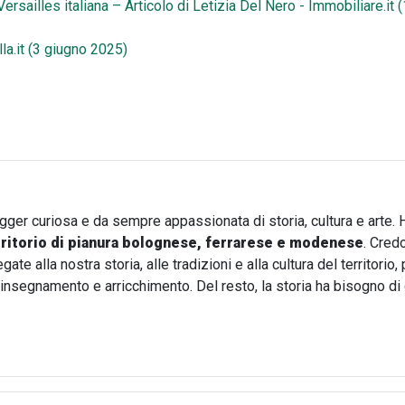
 Versailles italiana – Articolo di Letizia Del Nero - Immobiliare.i
la.it (3 giugno 2025)
imone del passato nella pianura emiliana
ogger curiosa e da sempre appassionata di storia, cultura e arte. 
rritorio di pianura bolognese, ferrarese e modenese
. Cred
te alla nostra storia, alle tradizioni e alla cultura del territori
i insegnamento e arricchimento. Del resto, la storia ha bisogno