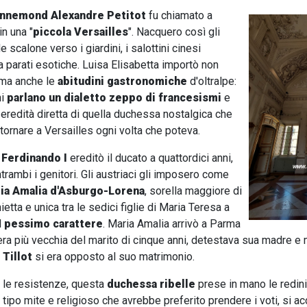
nnemond Alexandre Petitot
fu chiamato a
in una "
piccola Versailles
". Nacquero così gli
e scalone verso i giardini, i salottini cinesi
a parati esotiche. Luisa Elisabetta importò non
, ma anche le
abitudini gastronomiche
d'oltralpe:
ni
parlano un dialetto zeppo di francesismi
e
, eredità diretta di quella duchessa nostalgica che
tornare a Versailles ogni volta che poteva.
o
Ferdinando I
ereditò il ducato a quattordici anni,
trambi i genitori. Gli austriaci gli imposero come
ia Amalia d'Asburgo-Lorena
, sorella maggiore di
etta e unica tra le sedici figlie di Maria Teresa a
l
pessimo carattere
. Maria Amalia arrivò a Parma
: era più vecchia del marito di cinque anni, detestava sua madre e
 Tillot
si era opposto al suo matrimonio.
 le resistenze, questa
duchessa ribelle
prese in mano le redini
tipo mite e religioso che avrebbe preferito prendere i voti, si ac