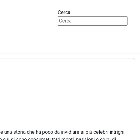
Cerca
na storia che ha poco da invidiare ai più celebri intrighi
n cui si sono consumati tradimenti, passioni e colpi di