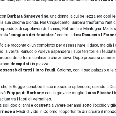
a con
Barbara Sanseverino
, una donna la cui bellezza era così 
la sua chioma bionda. Nel Cinquecento, Barbara trasformò l'anti
riempendola di capolavori di Tiziano, Raffaello e Mantegna. Ma la s
rata "
congiura dei feudatari
" contro il duca
Ranuccio I Farne
fficiale racconta di un complotto per assassinare il duca, ma già 
 la verità: Ranuccio voleva espandere i suoi territori e i feudatar
 proprio delle terre confinanti che ambiva. Dopo processi sommari, 
furono
decapitati
in piazza.
ossessò di tutti i loro feudi
. Colorno, con il suo palazzo e le 
o che la Reggia conobbe il suo massimo splendore, quando il Du
rivò
Filippo di Borbone
con la giovane moglie
Luisa Elisabett
ciuta tra i fasti di Versailles.
soli dodici anni e costretta a vivere per anni sotto l'occhio vigil
arnese
a Madrid, vide in Colorno l'opportunità di ricreare il mond