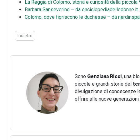
La Reggia di Colorno, storia e curiosità della piccola
Barbara Sanseverino – da enciclopediadelledonne.it
Colorno, dove fioriscono le duchesse – da nerdinspal
Articolo precedente: Il Castello di Galeazza: affascinante test
Indietro
Sono
Genziana Ricci
, una bl
piccole e grandi storie del
te
divulgazione di conoscenze lega
offrire alle nuove generazion