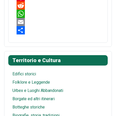
a
P
c
i
R
e
n
e
W
b
t
d
h
E
o
e
d
a
m
S
o
r
i
t
a
h
k
e
t
s
i
a
Territorio e Cultura
s
A
l
r
t
p
e
Edifici storici
p
Folklore e Leggende
Urbex e Luoghi Abbandonati
Borgate ed altri itinerari
Botteghe storiche
Biografie, storia, tradizioni