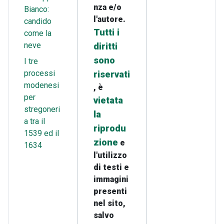
nza e/o
Bianco:
l'autore.
candido
Tutti i
come la
neve
diritti
sono
I tre
processi
riservati
modenesi
, è
per
vietata
stregoneri
la
a tra il
riprodu
1539 ed il
zione
e
1634
l'utilizzo
di testi e
immagini
presenti
nel sito,
salvo