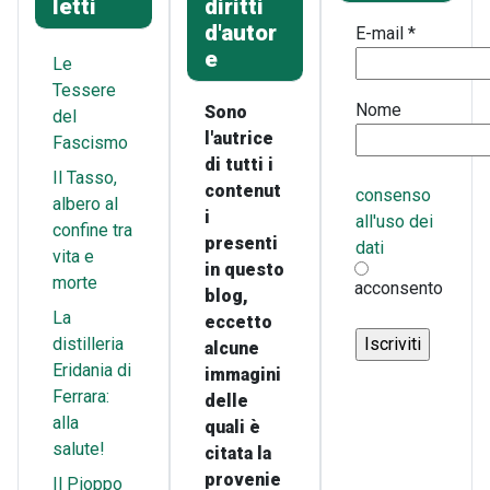
letti
diritti
d'autor
E-mail
*
e
Le
Tessere
Nome
Sono
del
l'autrice
Fascismo
di tutti i
Il Tasso,
contenut
consenso
albero al
i
all'uso dei
confine tra
presenti
dati
vita e
in questo
morte
acconsento
blog,
La
eccetto
distilleria
alcune
Eridania di
immagini
Ferrara:
delle
alla
quali è
salute!
citata la
provenie
Il Pioppo