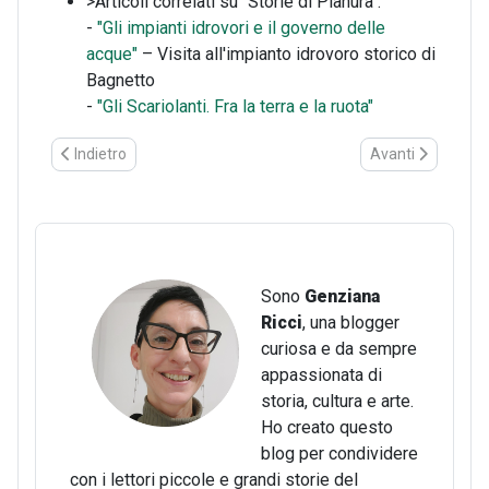
>Articoli correlati su "Storie di Pianura":
-
"Gli impianti idrovori e il governo delle
acque"
– Visita all'impianto idrovoro storico di
Bagnetto
-
"Gli Scariolanti. Fra la terra e la ruota"
Articolo precedente: Le vie del sale tra Cervia e Bologna: storia
Articolo successivo
Indietro
Avanti
Sono
Genziana
Ricci
, una blogger
curiosa e da sempre
appassionata di
storia, cultura e arte.
Ho creato questo
blog per condividere
con i lettori piccole e grandi storie del