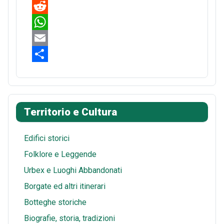
a
P
c
i
R
e
n
e
W
b
t
d
h
E
o
e
d
a
m
S
o
r
i
t
a
h
k
e
t
s
i
a
Territorio e Cultura
s
A
l
r
t
p
e
Edifici storici
p
Folklore e Leggende
Urbex e Luoghi Abbandonati
Borgate ed altri itinerari
Botteghe storiche
Biografie, storia, tradizioni