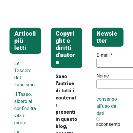
Articoli
Copyri
Newsle
più
ght e
tter
letti
diritti
d'autor
E-mail
*
e
Le
Tessere
Nome
Sono
del
l'autrice
Fascismo
di tutti i
Il Tasso,
contenut
consenso
albero al
i
all'uso dei
confine tra
presenti
dati
vita e
in questo
morte
acconsento
blog,
La