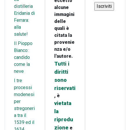
eccetto
distilleria
alcune
Eridania di
immagini
Ferrara:
delle
alla
quali è
salute!
citata la
provenie
Il Pioppo
nza e/o
Bianco:
l'autore.
candido
Tutti i
come la
neve
diritti
sono
I tre
processi
riservati
modenesi
, è
per
vietata
stregoneri
la
a tra il
riprodu
1539 ed il
zione
e
1634