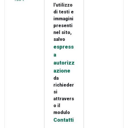
l'utilizzo
di testi e
immagini
presenti
nel sito,
salvo
espress
a
autorizz
azione
da
richieder
si
attravers
o il
modulo
Contatti
.