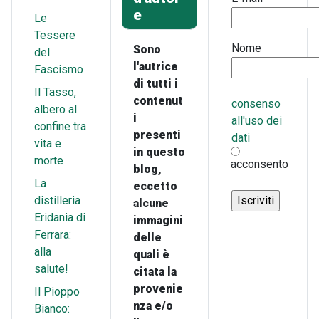
e
Le
Tessere
Nome
Sono
del
l'autrice
Fascismo
di tutti i
Il Tasso,
contenut
consenso
albero al
i
all'uso dei
confine tra
presenti
dati
vita e
in questo
morte
acconsento
blog,
La
eccetto
distilleria
alcune
Eridania di
immagini
Ferrara:
delle
alla
quali è
salute!
citata la
provenie
Il Pioppo
nza e/o
Bianco: