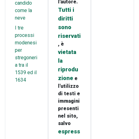
l'autore.
candido
Tutti i
come la
neve
diritti
sono
I tre
processi
riservati
modenesi
, è
per
vietata
stregoneri
la
a tra il
riprodu
1539 ed il
zione
e
1634
l'utilizzo
di testi e
immagini
presenti
nel sito,
salvo
espress