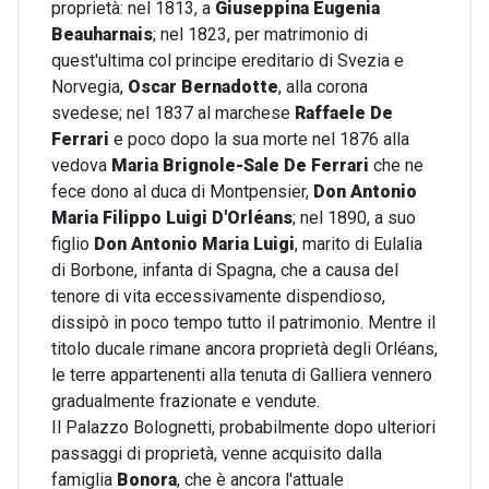
proprietà: nel 1813, a
Giuseppina Eugenia
Beauharnais
; nel 1823, per matrimonio di
quest'ultima col principe ereditario di Svezia e
Norvegia,
Oscar Bernadotte
, alla corona
svedese; nel 1837 al marchese
Raffaele De
Ferrari
e poco dopo la sua morte nel 1876 alla
vedova
Maria Brignole-Sale De Ferrari
che ne
fece dono al duca di Montpensier,
Don Antonio
Maria Filippo Luigi D'Orléans
; nel 1890, a suo
figlio
Don Antonio Maria Luigi
, marito di Eulalia
di Borbone, infanta di Spagna, che a causa del
tenore di vita eccessivamente dispendioso,
dissipò in poco tempo tutto il patrimonio. Mentre il
titolo ducale rimane ancora proprietà degli Orléans,
le terre appartenenti alla tenuta di Galliera vennero
gradualmente frazionate e vendute.
Il Palazzo Bolognetti, probabilmente dopo ulteriori
passaggi di proprietà, venne acquisito dalla
famiglia
Bonora
, che è ancora l'attuale