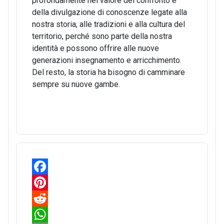
profondamente nel valore del confronto e
della divulgazione di conoscenze legate alla
nostra storia, alle tradizioni e alla cultura del
territorio, perché sono parte della nostra
identità e possono offrire alle nuove
generazioni insegnamento e arricchimento.
Del resto, la storia ha bisogno di camminare
sempre su nuove gambe.
F
a
P
c
i
R