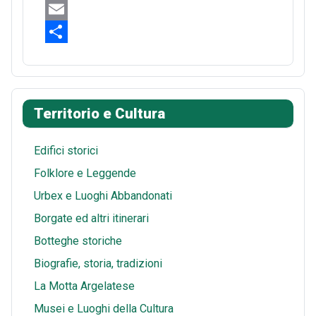
e
n
e
W
b
t
d
h
E
o
e
d
a
m
S
o
r
i
t
a
h
k
e
t
s
i
a
Territorio e Cultura
s
A
l
r
t
p
e
Edifici storici
p
Folklore e Leggende
Urbex e Luoghi Abbandonati
Borgate ed altri itinerari
Botteghe storiche
Biografie, storia, tradizioni
La Motta Argelatese
Musei e Luoghi della Cultura