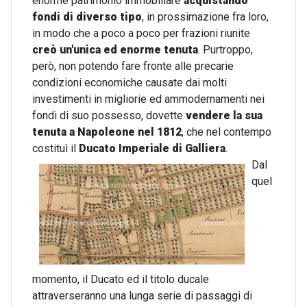
enorme patrimonio immobiliare
acquistando
fondi di diverso tipo
, in prossimazione fra loro,
in modo che a poco a poco per frazioni riunite
creò un'unica ed enorme tenuta
. Purtroppo,
però, non potendo fare fronte alle precarie
condizioni economiche causate dai molti
investimenti in migliorie ed ammodernamenti nei
fondi di suo possesso, dovette
vendere la sua
tenuta a Napoleone nel 1812
, che nel contempo
costituì il
Ducato Imperiale di Galliera
.
Dal
quel
momento, il Ducato ed il titolo ducale
attraverseranno una lunga serie di passaggi di