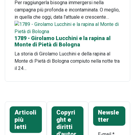
Per raggiungerla bisogna immergersi nella
campagna più profonda e incontaminata. O meglio,
in quella che oggi, data l'attuale e crescente…
1789 - Girolamo Lucchini e la rapina al
Monte di Pietà di Bologna
La storia di Girolamo Lucchini e della rapina al
Monte di Pietà di Bologna compiuto nella notte tra
il 24…
Articoli
Copyri
Newsle
più
ght e
tter
letti
diritti
d'autor
E-mail
*