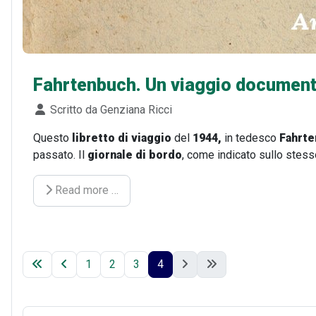
Fahrtenbuch. Un viaggio documen
Dettagli
Scritto da
Genziana Ricci
Questo
libretto di viaggio
del
1944,
in tedesco
Fahrte
passato. Il
giornale di bordo
, come indicato sullo stes
Read more …
1
2
3
4