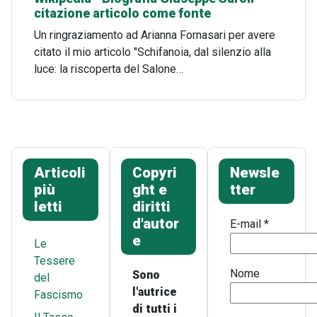
citazione articolo come fonte
Un ringraziamento ad Arianna Fornasari per avere
citato il mio articolo "Schifanoia, dal silenzio alla
luce: la riscoperta del Salone…
Articoli
Copyri
Newsle
più
ght e
tter
letti
diritti
d'autor
E-mail
*
e
Le
Tessere
Nome
Sono
del
l'autrice
Fascismo
di tutti i