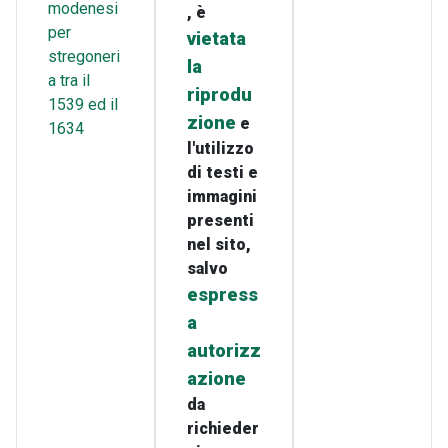
modenesi
, è
per
vietata
stregoneri
la
a tra il
riprodu
1539 ed il
zione
e
1634
l'utilizzo
di testi e
immagini
presenti
nel sito,
salvo
espress
a
autorizz
azione
da
richieder