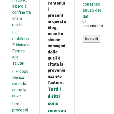
Il Tasso,
contenut
consenso
albero al
i
all'uso dei
confine tra
presenti
dati
vita e
in questo
morte
acconsento
blog,
La
eccetto
distilleria
alcune
Eridania di
immagini
Ferrara:
delle
alla
quali è
salute!
citata la
provenie
Il Pioppo
nza e/o
Bianco:
l'autore.
candido
Tutti i
come la
neve
diritti
sono
I tre
processi
riservati