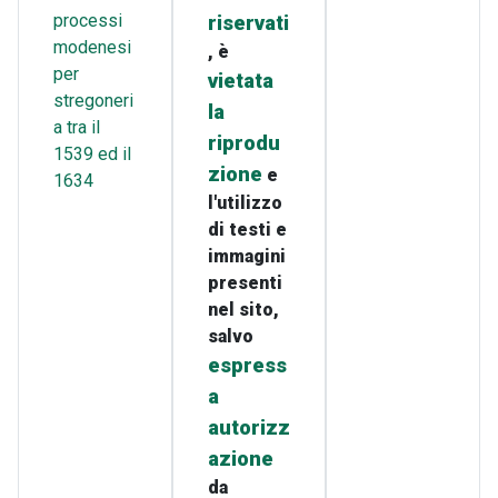
processi
riservati
modenesi
, è
per
vietata
stregoneri
la
a tra il
riprodu
1539 ed il
zione
e
1634
l'utilizzo
di testi e
immagini
presenti
nel sito,
salvo
espress
a
autorizz
azione
da