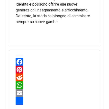
identità e possono offrire alle nuove
generazioni insegnamento e arricchimento.
Del resto, la storia ha bisogno di camminare
sempre su nuove gambe.
F
a
P
c
i
R
e
n
e
W
b
t
d
h
E
o
e
d
a
m
S