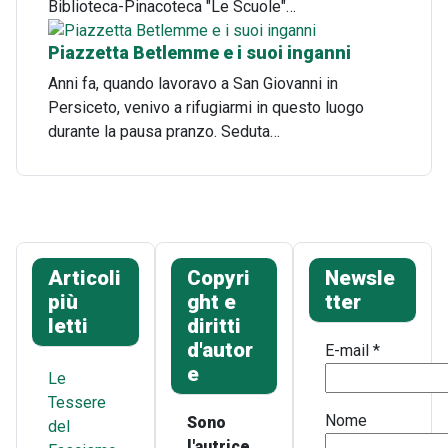
Biblioteca-Pinacoteca "Le Scuole"…
Piazzetta Betlemme e i suoi inganni
Anni fa, quando lavoravo a San Giovanni in
Persiceto, venivo a rifugiarmi in questo luogo
durante la pausa pranzo. Seduta…
Articoli
Copyri
Newsle
più
ght e
tter
letti
diritti
d'autor
E-mail
*
e
Le
Tessere
Nome
Sono
del
l'autrice