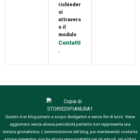
richieder
si
attravers
o il
modulo
Contatti
.
Questo è un blog privato a scopo divulgativo e senza fini di lucro. Viene
aggiornato senza alcuna periodicità pertanto non rappresenta una
testata giornalistica.
L’amministratore del blog, pur mantenendo costante
azione preventiva, non ha alcuna responsabilità per gli articoli, siti e blog