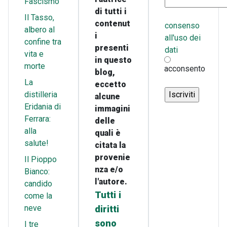
Fascismo
di tutti i
Il Tasso,
contenut
consenso
albero al
i
all'uso dei
confine tra
presenti
dati
vita e
in questo
morte
acconsento
blog,
La
eccetto
distilleria
alcune
Eridania di
immagini
Ferrara:
delle
alla
quali è
salute!
citata la
provenie
Il Pioppo
nza e/o
Bianco:
l'autore.
candido
Tutti i
come la
neve
diritti
sono
I tre