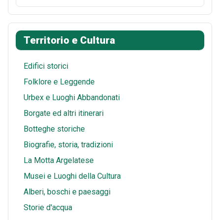
o
r
i
t
a
h
k
e
t
s
i
a
Territorio e Cultura
s
A
l
r
t
p
e
Edifici storici
p
Folklore e Leggende
Urbex e Luoghi Abbandonati
Borgate ed altri itinerari
Botteghe storiche
Biografie, storia, tradizioni
La Motta Argelatese
Musei e Luoghi della Cultura
Alberi, boschi e paesaggi
Storie d'acqua