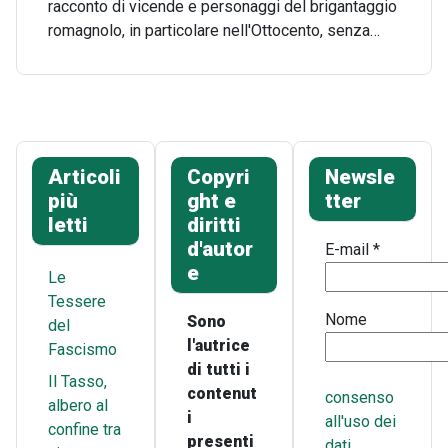
racconto di vicende e personaggi del brigantaggio
romagnolo, in particolare nell'Ottocento, senza…
Articoli
Copyri
Newsle
più
ght e
tter
letti
diritti
d'autor
E-mail
*
e
Le
Tessere
Nome
Sono
del
l'autrice
Fascismo
di tutti i
Il Tasso,
contenut
consenso
albero al
i
all'uso dei
confine tra
presenti
dati