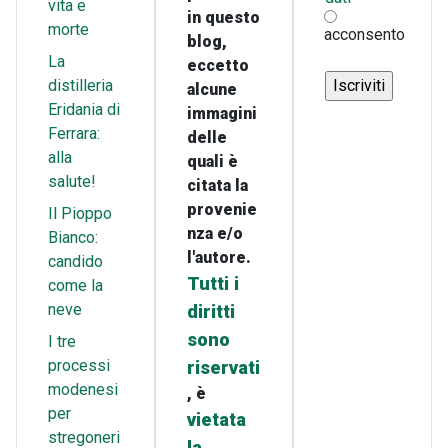
vita e
in questo
morte
acconsento
blog,
La
eccetto
distilleria
alcune
Eridania di
immagini
Ferrara:
delle
alla
quali è
salute!
citata la
provenie
Il Pioppo
nza e/o
Bianco:
l'autore.
candido
Tutti i
come la
neve
diritti
sono
I tre
processi
riservati
modenesi
, è
per
vietata
stregoneri