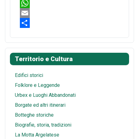
c
i
R
e
n
e
W
b
t
d
h
E
o
e
d
a
m
S
o
r
i
t
a
h
k
e
t
s
i
a
Territorio e Cultura
s
A
l
r
t
p
e
Edifici storici
p
Folklore e Leggende
Urbex e Luoghi Abbandonati
Borgate ed altri itinerari
Botteghe storiche
Biografie, storia, tradizioni
La Motta Argelatese