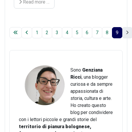
Read more …
1
2
3
4
5
6
7
8
9
Sono
Genziana
Ricci
, una blogger
curiosa e da sempre
appassionata di
storia, cultura e arte.
Ho creato questo
blog per condividere
con i lettori piccole e grandi storie del
territorio di pianura bolognese,