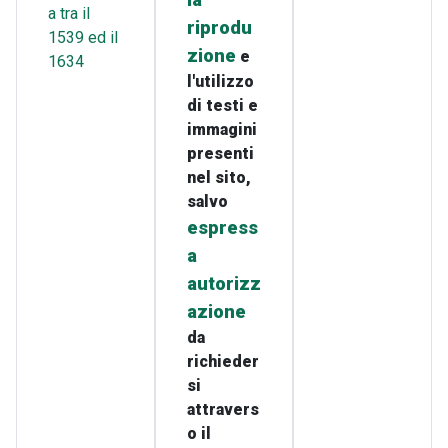
la
a tra il
riprodu
1539 ed il
zione
e
1634
l'utilizzo
di testi e
immagini
presenti
nel sito,
salvo
espress
a
autorizz
azione
da
richieder
si
attravers
o il