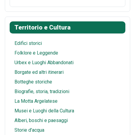
o
e
d
a
m
S
o
r
i
t
a
h
k
e
t
s
i
a
Territorio e Cultura
s
A
l
r
t
p
e
Edifici storici
p
Folklore e Leggende
Urbex e Luoghi Abbandonati
Borgate ed altri itinerari
Botteghe storiche
Biografie, storia, tradizioni
La Motta Argelatese
Musei e Luoghi della Cultura
Alberi, boschi e paesaggi
Storie d'acqua