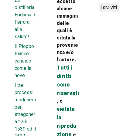
La
eccetto
distilleria
alcune
Eridania di
immagini
Ferrara:
delle
alla
quali è
salute!
citata la
provenie
Il Pioppo
nza e/o
Bianco:
l'autore.
candido
Tutti i
come la
neve
diritti
sono
I tre
processi
riservati
modenesi
, è
per
vietata
stregoneri
la
a tra il
riprodu
1539 ed il
zione
e