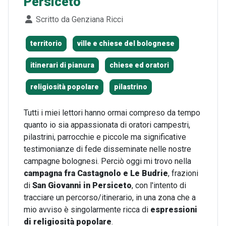
Persiceto
Dettagli
Scritto da
Genziana Ricci
territorio
ville e chiese del bolognese
itinerari di pianura
chiese ed oratori
religiosità popolare
pilastrino
Tutti i miei lettori hanno ormai compreso da tempo
quanto io sia appassionata di oratori campestri,
pilastrini, parrocchie e piccole ma significative
testimonianze di fede disseminate nelle nostre
campagne bolognesi. Perciò oggi mi trovo nella
campagna fra Castagnolo e Le Budrie
, frazioni
di
San Giovanni in Persiceto
, con l'intento di
tracciare un percorso/itinerario, in una zona che a
mio avviso è singolarmente ricca di
espressioni
di religiosità popolare
.