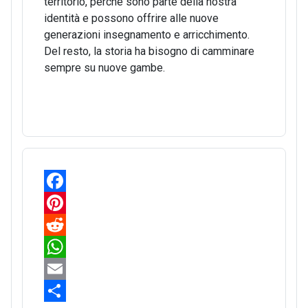
territorio, perché sono parte della nostra
identità e possono offrire alle nuove
generazioni insegnamento e arricchimento.
Del resto, la storia ha bisogno di camminare
sempre su nuove gambe.
F
a
P
c
i
R
e
n
e
W
b
t
d
h
E