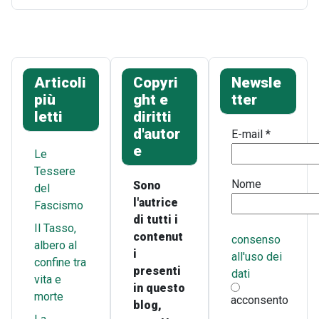
Articoli
Copyri
Newsle
più
ght e
tter
letti
diritti
d'autor
E-mail
*
e
Le
Tessere
Nome
Sono
del
l'autrice
Fascismo
di tutti i
Il Tasso,
contenut
consenso
albero al
i
all'uso dei
confine tra
presenti
dati
vita e
in questo
morte
acconsento
blog,