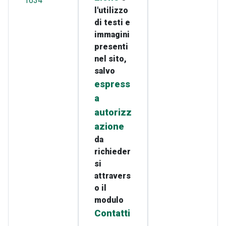
1634
l'utilizzo
di testi e
immagini
presenti
nel sito,
salvo
espress
a
autorizz
azione
da
richieder
si
attravers
o il
modulo
Contatti