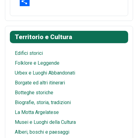
b
t
d
h
E
o
e
d
a
m
S
o
r
i
t
a
h
k
e
t
s
i
a
Territorio e Cultura
s
A
l
r
t
p
e
Edifici storici
p
Folklore e Leggende
Urbex e Luoghi Abbandonati
Borgate ed altri itinerari
Botteghe storiche
Biografie, storia, tradizioni
La Motta Argelatese
Musei e Luoghi della Cultura
Alberi, boschi e paesaggi