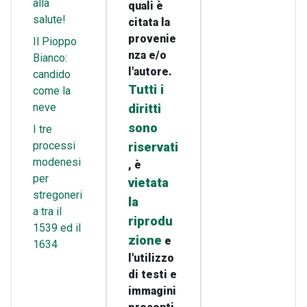
alla
quali è
salute!
citata la
provenie
Il Pioppo
nza e/o
Bianco:
l'autore.
candido
Tutti i
come la
neve
diritti
sono
I tre
processi
riservati
modenesi
, è
per
vietata
stregoneri
la
a tra il
riprodu
1539 ed il
zione
e
1634
l'utilizzo
di testi e
immagini