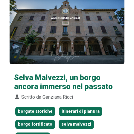
Selva Malvezzi, un borgo
ancora immerso nel passato
Dettagli
Scritto da
Genziana Ricci
borgate storiche
itinerari di pianura
borgo fortificato
selva malvezzi