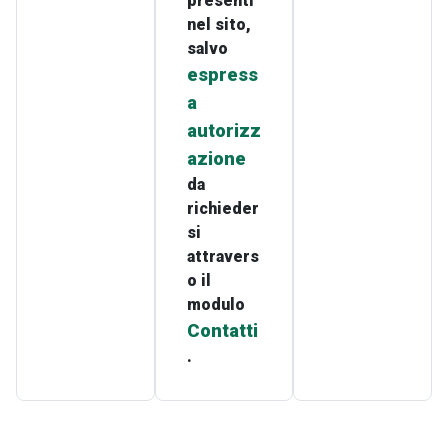
presenti
nel sito,
salvo
espress
a
autorizz
azione
da
richieder
si
attravers
o il
modulo
Contatti
.