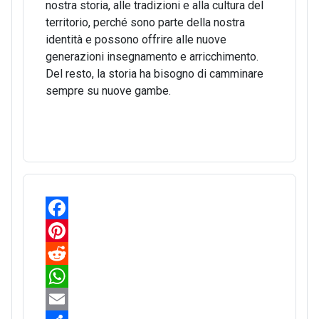
nostra storia, alle tradizioni e alla cultura del
territorio, perché sono parte della nostra
identità e possono offrire alle nuove
generazioni insegnamento e arricchimento.
Del resto, la storia ha bisogno di camminare
sempre su nuove gambe.
F
a
P
c
i
R
e
n
e
W