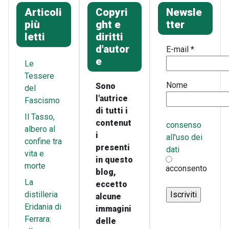
Articoli
Copyri
Newsle
più
ght e
tter
letti
diritti
d'autor
E-mail
*
e
Le
Tessere
Nome
Sono
del
l'autrice
Fascismo
di tutti i
Il Tasso,
contenut
consenso
albero al
i
all'uso dei
confine tra
presenti
dati
vita e
in questo
morte
acconsento
blog,
La
eccetto
distilleria
alcune
Eridania di
immagini
Ferrara:
delle