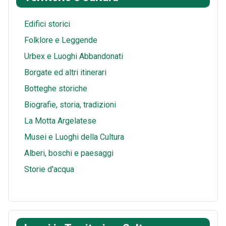
s
A
l
r
t
p
e
Edifici storici
p
Folklore e Leggende
Urbex e Luoghi Abbandonati
Borgate ed altri itinerari
Botteghe storiche
Biografie, storia, tradizioni
La Motta Argelatese
Musei e Luoghi della Cultura
Alberi, boschi e paesaggi
Storie d'acqua