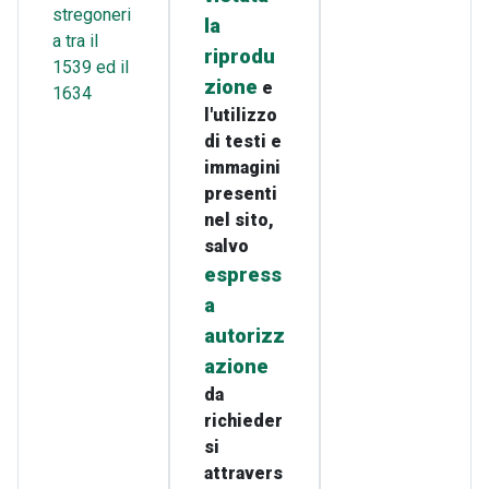
stregoneri
la
a tra il
riprodu
1539 ed il
zione
e
1634
l'utilizzo
di testi e
immagini
presenti
nel sito,
salvo
espress
a
autorizz
azione
da
richieder
si
attravers