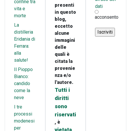
confine tra
presenti
dati
vita e
in questo
morte
acconsento
blog,
La
eccetto
distilleria
alcune
Eridania di
immagini
Ferrara:
delle
alla
quali è
salute!
citata la
provenie
Il Pioppo
nza e/o
Bianco:
l'autore.
candido
Tutti i
come la
neve
diritti
sono
I tre
processi
riservati
modenesi
, è
per
vietata