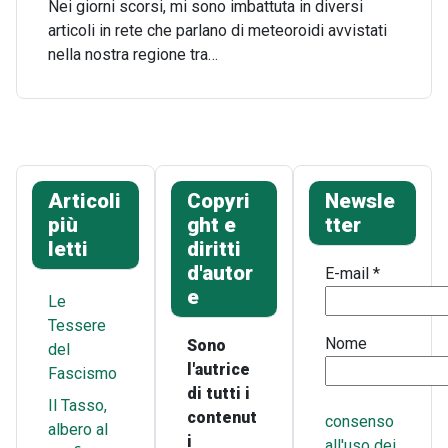
Nei giorni scorsi, mi sono imbattuta in diversi
articoli in rete che parlano di meteoroidi avvistati
nella nostra regione tra…
Articoli
Copyri
Newsle
più
ght e
tter
letti
diritti
d'autor
E-mail
*
e
Le
Tessere
Nome
Sono
del
l'autrice
Fascismo
di tutti i
Il Tasso,
contenut
consenso
albero al
i
all'uso dei